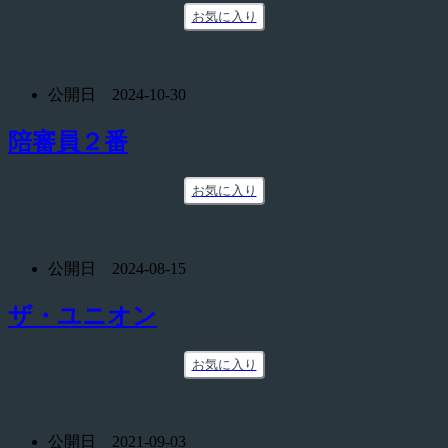
お気に入り
公開日 2024-10-30
陪審員２番
お気に入り
公開日 2024-08-15
ザ・ユニオン
お気に入り
公開日 2021-09-03