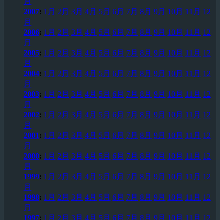
月
2007
:
1月
2月
3月
4月
5月
6月
7月
8月
9月
10月
11月
12
月
2006
:
1月
2月
3月
4月
5月
6月
7月
8月
9月
10月
11月
12
月
2005
:
1月
2月
3月
4月
5月
6月
7月
8月
9月
10月
11月
12
月
2004
:
1月
2月
3月
4月
5月
6月
7月
8月
9月
10月
11月
12
月
2003
:
1月
2月
3月
4月
5月
6月
7月
8月
9月
10月
11月
12
月
2002
:
1月
2月
3月
4月
5月
6月
7月
8月
9月
10月
11月
12
月
2001
:
1月
2月
3月
4月
5月
6月
7月
8月
9月
10月
11月
12
月
2000
:
1月
2月
3月
4月
5月
6月
7月
8月
9月
10月
11月
12
月
1999
:
1月
2月
3月
4月
5月
6月
7月
8月
9月
10月
11月
12
月
1998
:
1月
2月
3月
4月
5月
6月
7月
8月
9月
10月
11月
12
月
1997
:
1月
2月
3月
4月
5月
6月
7月
8月
9月
10月
11月
12