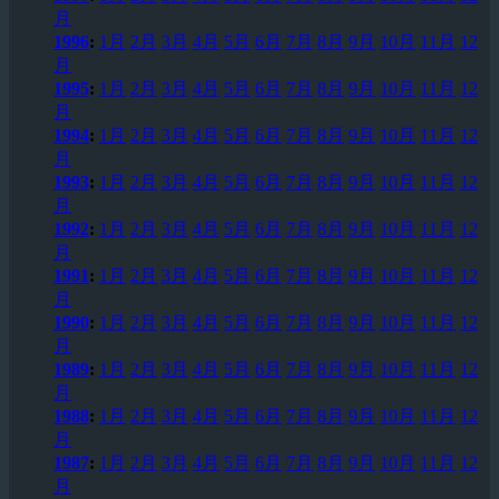
月
1996
:
1月
2月
3月
4月
5月
6月
7月
8月
9月
10月
11月
12
月
1995
:
1月
2月
3月
4月
5月
6月
7月
8月
9月
10月
11月
12
月
1994
:
1月
2月
3月
4月
5月
6月
7月
8月
9月
10月
11月
12
月
1993
:
1月
2月
3月
4月
5月
6月
7月
8月
9月
10月
11月
12
月
1992
:
1月
2月
3月
4月
5月
6月
7月
8月
9月
10月
11月
12
月
1991
:
1月
2月
3月
4月
5月
6月
7月
8月
9月
10月
11月
12
月
1990
:
1月
2月
3月
4月
5月
6月
7月
8月
9月
10月
11月
12
月
1989
:
1月
2月
3月
4月
5月
6月
7月
8月
9月
10月
11月
12
月
1988
:
1月
2月
3月
4月
5月
6月
7月
8月
9月
10月
11月
12
月
1987
:
1月
2月
3月
4月
5月
6月
7月
8月
9月
10月
11月
12
月