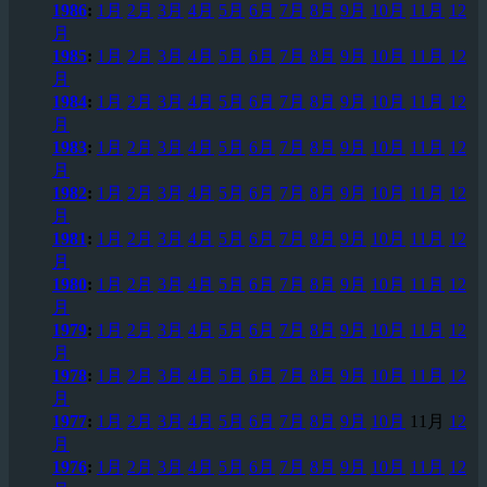
1986
:
1月
2月
3月
4月
5月
6月
7月
8月
9月
10月
11月
12
月
1985
:
1月
2月
3月
4月
5月
6月
7月
8月
9月
10月
11月
12
月
1984
:
1月
2月
3月
4月
5月
6月
7月
8月
9月
10月
11月
12
月
1983
:
1月
2月
3月
4月
5月
6月
7月
8月
9月
10月
11月
12
月
1982
:
1月
2月
3月
4月
5月
6月
7月
8月
9月
10月
11月
12
月
1981
:
1月
2月
3月
4月
5月
6月
7月
8月
9月
10月
11月
12
月
1980
:
1月
2月
3月
4月
5月
6月
7月
8月
9月
10月
11月
12
月
1979
:
1月
2月
3月
4月
5月
6月
7月
8月
9月
10月
11月
12
月
1978
:
1月
2月
3月
4月
5月
6月
7月
8月
9月
10月
11月
12
月
1977
:
1月
2月
3月
4月
5月
6月
7月
8月
9月
10月
11月
12
月
1976
:
1月
2月
3月
4月
5月
6月
7月
8月
9月
10月
11月
12