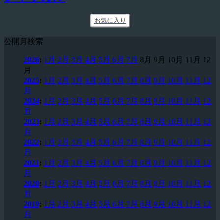
お気に入り
公開月検索
2026
:
1月
2月
3月
4月
5月
6月
7月
8月
9月
10月
11月
12
月
2025
:
1月
2月
3月
4月
5月
6月
7月
8月
9月
10月
11月
12
月
2024
:
1月
2月
3月
4月
5月
6月
7月
8月
9月
10月
11月
12
月
2023
:
1月
2月
3月
4月
5月
6月
7月
8月
9月
10月
11月
12
月
2022
:
1月
2月
3月
4月
5月
6月
7月
8月
9月
10月
11月
12
月
2021
:
1月
2月
3月
4月
5月
6月
7月
8月
9月
10月
11月
12
月
2020
:
1月
2月
3月
4月
5月
6月
7月
8月
9月
10月
11月
12
月
2019
:
1月
2月
3月
4月
5月
6月
7月
8月
9月
10月
11月
12
月