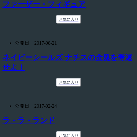
ファーザー・フィギュア
お気に入り
公開日 2017-08-21
ネイビーシールズ ナチスの金塊を奪還
せよ！
お気に入り
公開日 2017-02-24
ラ・ラ・ランド
お気に入り