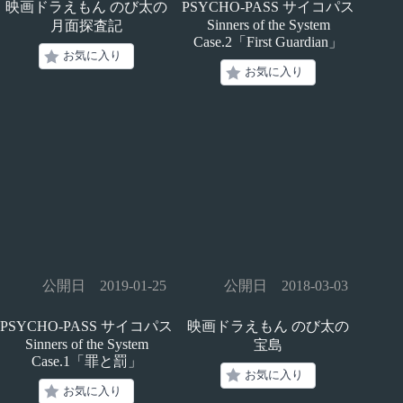
映画ドラえもん のび太の
PSYCHO-PASS サイコパス
Sinners of the System
月面探査記
Case.2「First Guardian」
お気に入り
お気に入り
公開日 2019-01-25
公開日 2018-03-03
PSYCHO-PASS サイコパス
映画ドラえもん のび太の
Sinners of the System
宝島
Case.1「罪と罰」
お気に入り
お気に入り