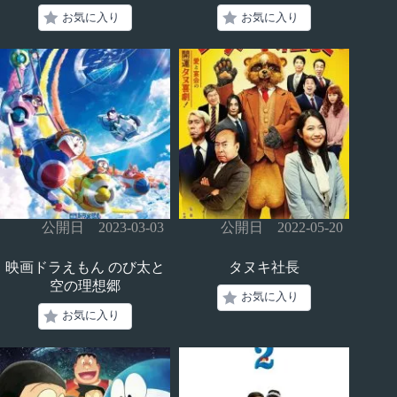
お気に入り
お気に入り
公開日 2023-03-03
公開日 2022-05-20
映画ドラえもん のび太と
タヌキ社長
空の理想郷
お気に入り
お気に入り