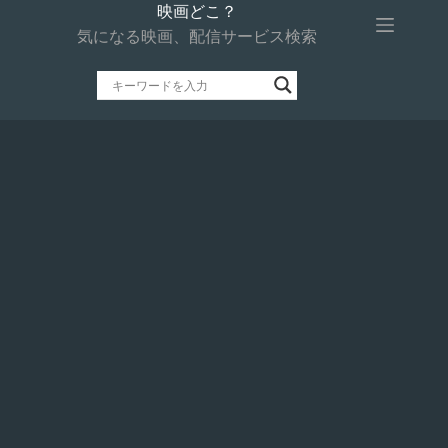
コ
映画どこ？
ン
気になる映画、配信サービス検索
テ
ン
ツ
へ
ス
キ
ッ
プ