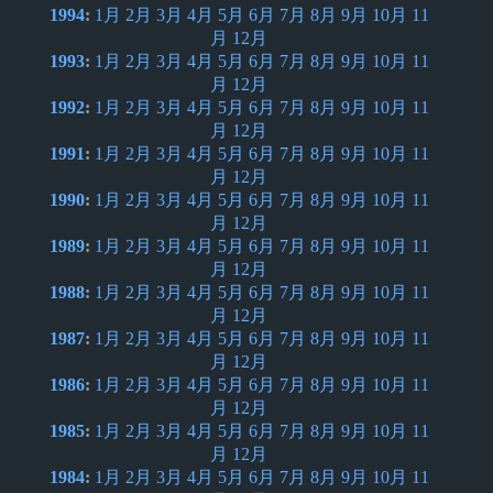
1994
:
1月
2月
3月
4月
5月
6月
7月
8月
9月
10月
11
月
12月
1993
:
1月
2月
3月
4月
5月
6月
7月
8月
9月
10月
11
月
12月
1992
:
1月
2月
3月
4月
5月
6月
7月
8月
9月
10月
11
月
12月
1991
:
1月
2月
3月
4月
5月
6月
7月
8月
9月
10月
11
月
12月
1990
:
1月
2月
3月
4月
5月
6月
7月
8月
9月
10月
11
月
12月
1989
:
1月
2月
3月
4月
5月
6月
7月
8月
9月
10月
11
月
12月
1988
:
1月
2月
3月
4月
5月
6月
7月
8月
9月
10月
11
月
12月
1987
:
1月
2月
3月
4月
5月
6月
7月
8月
9月
10月
11
月
12月
1986
:
1月
2月
3月
4月
5月
6月
7月
8月
9月
10月
11
月
12月
1985
:
1月
2月
3月
4月
5月
6月
7月
8月
9月
10月
11
月
12月
1984
:
1月
2月
3月
4月
5月
6月
7月
8月
9月
10月
11