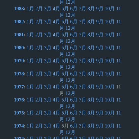
月
12月
1983
:
1月
2月
3月
4月
5月
6月
7月
8月
9月
10月
11
月
12月
1982
:
1月
2月
3月
4月
5月
6月
7月
8月
9月
10月
11
月
12月
1981
:
1月
2月
3月
4月
5月
6月
7月
8月
9月
10月
11
月
12月
1980
:
1月
2月
3月
4月
5月
6月
7月
8月
9月
10月
11
月
12月
1979
:
1月
2月
3月
4月
5月
6月
7月
8月
9月
10月
11
月
12月
1978
:
1月
2月
3月
4月
5月
6月
7月
8月
9月
10月
11
月
12月
1977
:
1月
2月
3月
4月
5月
6月
7月
8月
9月
10月
11
月
12月
1976
:
1月
2月
3月
4月
5月
6月
7月
8月
9月
10月
11
月
12月
1975
:
1月
2月
3月
4月
5月
6月
7月
8月
9月
10月
11
月
12月
1974
:
1月
2月
3月
4月
5月
6月
7月
8月
9月
10月
11
月
12月
1973
:
1月
2月
3月
4月
5月
6月
7月
8月
9月
10月
11