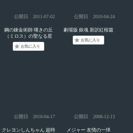
公開日 2011-07-02
公開日 2010-04-24
鋼の錬金術師 嘆きの丘
劇場版 銀魂 新訳紅桜篇
（ミロス）の聖なる星
お気に入り
お気に入り
公開日 2010-04-17
公開日 2008-12-13
クレヨンしんちゃん 超時
メジャー 友情の一球