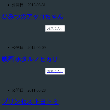
公開日 2012-08-31
ひみつのアッコちゃん
お気に入り
公開日 2012-06-09
映画 ホタルノヒカリ
お気に入り
公開日 2011-05-28
プリンセス トヨトミ