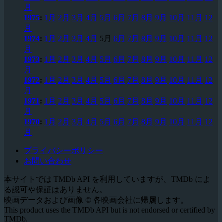
月
1975
:
1月
2月
3月
4月
5月
6月
7月
8月
9月
10月
11月
12
月
1974
:
1月
2月
3月
4月
5月
6月
7月
8月
9月
10月
11月
12
月
1973
:
1月
2月
3月
4月
5月
6月
7月
8月
9月
10月
11月
12
月
1972
:
1月
2月
3月
4月
5月
6月
7月
8月
9月
10月
11月
12
月
1971
:
1月
2月
3月
4月
5月
6月
7月
8月
9月
10月
11月
12
月
1970
:
1月
2月
3月
4月
5月
6月
7月
8月
9月
10月
11月
12
月
プライバシーポリシー
お問い合わせ
本サイトでは TMDb API を利用していますが、TMDb によ
る認可や保証はありません。
映画データおよび画像 © 各映画会社に帰属します。
This product uses the TMDb API but is not endorsed or certified by
TMDb.