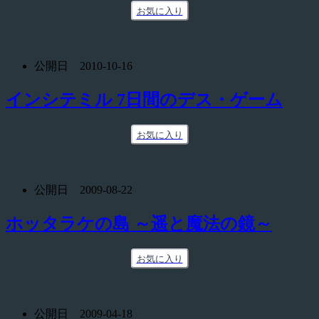
お気に入り
公開日 2010-10-16
インシテミル 7日間のデス・ゲーム
お気に入り
公開日 2009-08-22
ホッタラケの島 ～遥と魔法の鏡～
お気に入り
公開日 2009-04-18