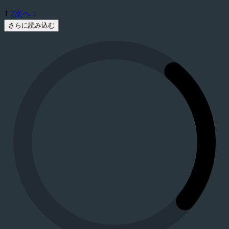
1
2
次へ
さらに読み込む