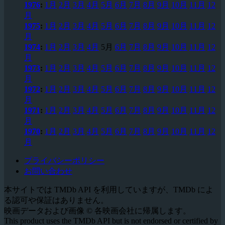
1976
:
1月
2月
3月
4月
5月
6月
7月
8月
9月
10月
11月
12
月
1975
:
1月
2月
3月
4月
5月
6月
7月
8月
9月
10月
11月
12
月
1974
:
1月
2月
3月
4月
5月
6月
7月
8月
9月
10月
11月
12
月
1973
:
1月
2月
3月
4月
5月
6月
7月
8月
9月
10月
11月
12
月
1972
:
1月
2月
3月
4月
5月
6月
7月
8月
9月
10月
11月
12
月
1971
:
1月
2月
3月
4月
5月
6月
7月
8月
9月
10月
11月
12
月
1970
:
1月
2月
3月
4月
5月
6月
7月
8月
9月
10月
11月
12
月
プライバシーポリシー
お問い合わせ
本サイトでは TMDb API を利用していますが、TMDb によ
る認可や保証はありません。
映画データおよび画像 © 各映画会社に帰属します。
This product uses the TMDb API but is not endorsed or certified by