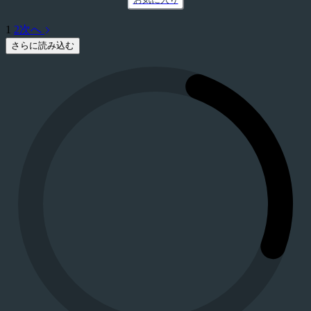
1
2
次へ
さらに読み込む