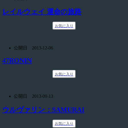
レイルウェイ 運命の旅路
お気に入り
公開日 2013-12-06
47RONIN
お気に入り
公開日 2013-09-13
ウルヴァリン：SAMURAI
お気に入り