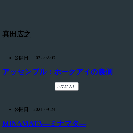
真田広之
公開日 2022-02-09
アッセンブル：ホークアイの裏側
お気に入り
公開日 2021-09-23
MINAMATA―ミナマタ―