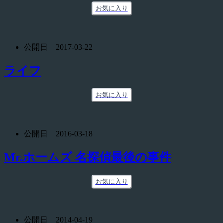
お気に入り
公開日 2017-03-22
ライフ
お気に入り
公開日 2016-03-18
Mr.ホームズ 名探偵最後の事件
お気に入り
公開日 2014-04-19