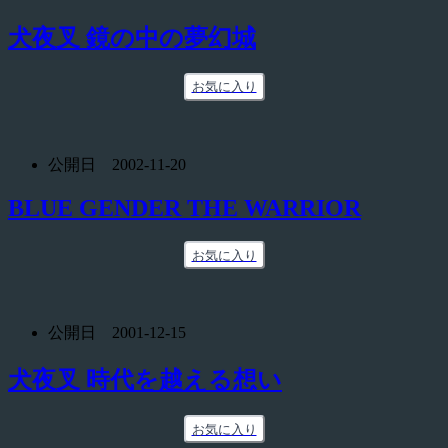
犬夜叉 鏡の中の夢幻城
お気に入り
公開日 2002-11-20
BLUE GENDER THE WARRIOR
お気に入り
公開日 2001-12-15
犬夜叉 時代を越える想い
お気に入り