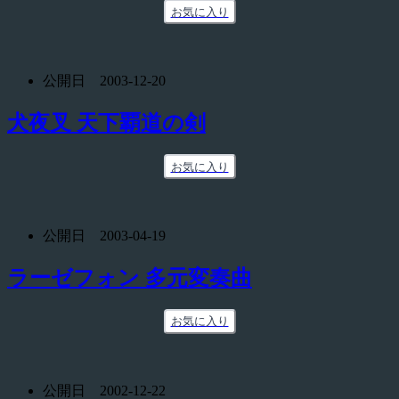
お気に入り
公開日 2003-12-20
犬夜叉 天下覇道の剣
お気に入り
公開日 2003-04-19
ラーゼフォン 多元変奏曲
お気に入り
公開日 2002-12-22