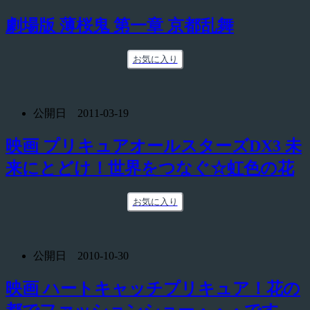
劇場版 薄桜鬼 第一章 京都乱舞
お気に入り
公開日 2011-03-19
映画 プリキュアオールスターズDX3 未
来にとどけ！世界をつなぐ☆虹色の花
お気に入り
公開日 2010-10-30
映画 ハートキャッチプリキュア！花の