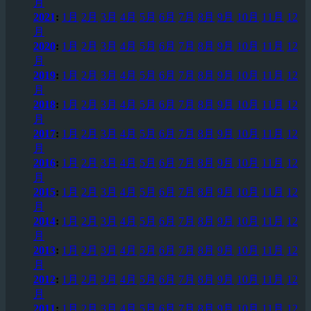
月
2021
:
1月
2月
3月
4月
5月
6月
7月
8月
9月
10月
11月
12
月
2020
:
1月
2月
3月
4月
5月
6月
7月
8月
9月
10月
11月
12
月
2019
:
1月
2月
3月
4月
5月
6月
7月
8月
9月
10月
11月
12
月
2018
:
1月
2月
3月
4月
5月
6月
7月
8月
9月
10月
11月
12
月
2017
:
1月
2月
3月
4月
5月
6月
7月
8月
9月
10月
11月
12
月
2016
:
1月
2月
3月
4月
5月
6月
7月
8月
9月
10月
11月
12
月
2015
:
1月
2月
3月
4月
5月
6月
7月
8月
9月
10月
11月
12
月
2014
:
1月
2月
3月
4月
5月
6月
7月
8月
9月
10月
11月
12
月
2013
:
1月
2月
3月
4月
5月
6月
7月
8月
9月
10月
11月
12
月
2012
:
1月
2月
3月
4月
5月
6月
7月
8月
9月
10月
11月
12
月
2011
:
1月
2月
3月
4月
5月
6月
7月
8月
9月
10月
11月
12