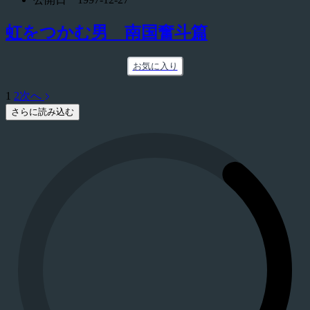
虹をつかむ男 南国奮斗篇
お気に入り
1
2
次へ
さらに読み込む