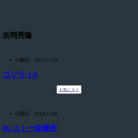
吉岡秀隆
公開日 2023-11-03
ゴジラ-1.0
お気に入り
公開日 2022-12-16
Dr.コトー診療所