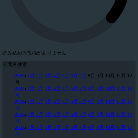
読み込める投稿がありません
公開月検索
2026
:
1月
2月
3月
4月
5月
6月
7月
8月
9月
10月
11月
12
月
2025
:
1月
2月
3月
4月
5月
6月
7月
8月
9月
10月
11月
12
月
2024
:
1月
2月
3月
4月
5月
6月
7月
8月
9月
10月
11月
12
月
2023
:
1月
2月
3月
4月
5月
6月
7月
8月
9月
10月
11月
12
月
2022
:
1月
2月
3月
4月
5月
6月
7月
8月
9月
10月
11月
12
月