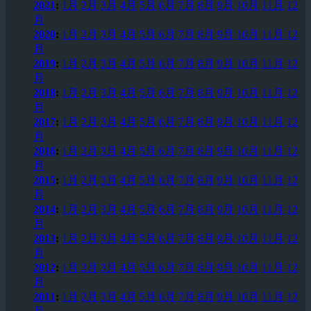
2021
:
1月
2月
3月
4月
5月
6月
7月
8月
9月
10月
11月
12
月
2020
:
1月
2月
3月
4月
5月
6月
7月
8月
9月
10月
11月
12
月
2019
:
1月
2月
3月
4月
5月
6月
7月
8月
9月
10月
11月
12
月
2018
:
1月
2月
3月
4月
5月
6月
7月
8月
9月
10月
11月
12
月
2017
:
1月
2月
3月
4月
5月
6月
7月
8月
9月
10月
11月
12
月
2016
:
1月
2月
3月
4月
5月
6月
7月
8月
9月
10月
11月
12
月
2015
:
1月
2月
3月
4月
5月
6月
7月
8月
9月
10月
11月
12
月
2014
:
1月
2月
3月
4月
5月
6月
7月
8月
9月
10月
11月
12
月
2013
:
1月
2月
3月
4月
5月
6月
7月
8月
9月
10月
11月
12
月
2012
:
1月
2月
3月
4月
5月
6月
7月
8月
9月
10月
11月
12
月
2011
:
1月
2月
3月
4月
5月
6月
7月
8月
9月
10月
11月
12