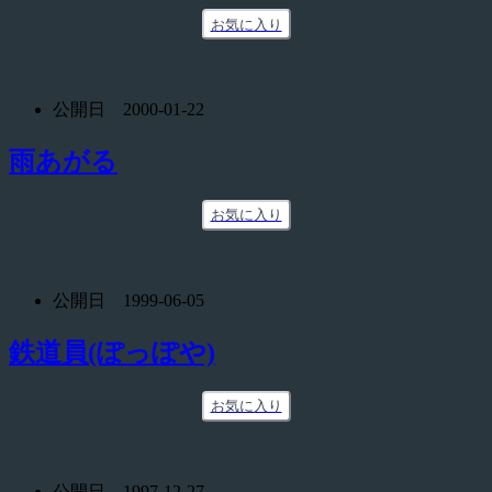
お気に入り
公開日 2000-01-22
雨あがる
お気に入り
公開日 1999-06-05
鉄道員(ぽっぽや)
お気に入り
公開日 1997-12-27