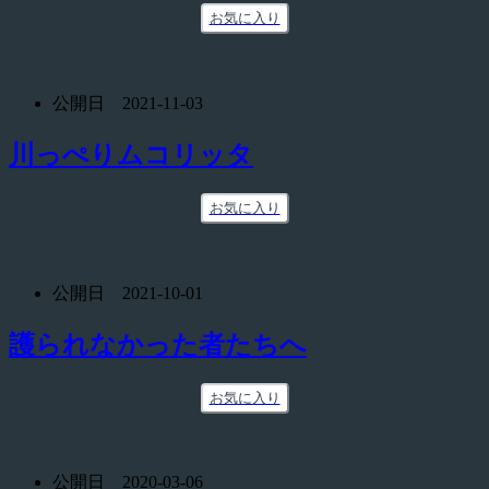
お気に入り
公開日 2021-11-03
川っぺりムコリッタ
お気に入り
公開日 2021-10-01
護られなかった者たちへ
お気に入り
公開日 2020-03-06