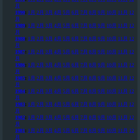
月
1990
:
1月
2月
3月
4月
5月
6月
7月
8月
9月
10月
11月
12
月
1989
:
1月
2月
3月
4月
5月
6月
7月
8月
9月
10月
11月
12
月
1988
:
1月
2月
3月
4月
5月
6月
7月
8月
9月
10月
11月
12
月
1987
:
1月
2月
3月
4月
5月
6月
7月
8月
9月
10月
11月
12
月
1986
:
1月
2月
3月
4月
5月
6月
7月
8月
9月
10月
11月
12
月
1985
:
1月
2月
3月
4月
5月
6月
7月
8月
9月
10月
11月
12
月
1984
:
1月
2月
3月
4月
5月
6月
7月
8月
9月
10月
11月
12
月
1983
:
1月
2月
3月
4月
5月
6月
7月
8月
9月
10月
11月
12
月
1982
:
1月
2月
3月
4月
5月
6月
7月
8月
9月
10月
11月
12
月
1981
:
1月
2月
3月
4月
5月
6月
7月
8月
9月
10月
11月
12
月