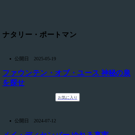
ナタリー・ポートマン
公開日 2025-05-19
ファウンテン・オブ・ユース 神秘の泉
を探せ
お気に入り
公開日 2024-07-12
メイ・ディセンバー ゆれる真実