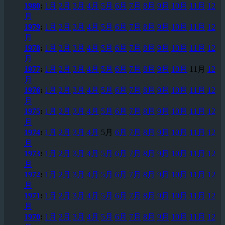
1980
:
1月
2月
3月
4月
5月
6月
7月
8月
9月
10月
11月
12
月
1979
:
1月
2月
3月
4月
5月
6月
7月
8月
9月
10月
11月
12
月
1978
:
1月
2月
3月
4月
5月
6月
7月
8月
9月
10月
11月
12
月
1977
:
1月
2月
3月
4月
5月
6月
7月
8月
9月
10月
11月
12
月
1976
:
1月
2月
3月
4月
5月
6月
7月
8月
9月
10月
11月
12
月
1975
:
1月
2月
3月
4月
5月
6月
7月
8月
9月
10月
11月
12
月
1974
:
1月
2月
3月
4月
5月
6月
7月
8月
9月
10月
11月
12
月
1973
:
1月
2月
3月
4月
5月
6月
7月
8月
9月
10月
11月
12
月
1972
:
1月
2月
3月
4月
5月
6月
7月
8月
9月
10月
11月
12
月
1971
:
1月
2月
3月
4月
5月
6月
7月
8月
9月
10月
11月
12
月
1970
:
1月
2月
3月
4月
5月
6月
7月
8月
9月
10月
11月
12