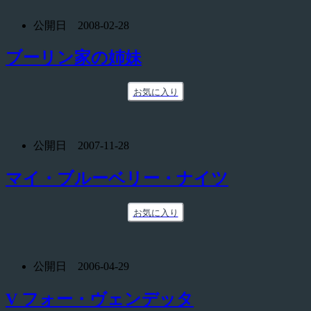
公開日 2008-02-28
ブーリン家の姉妹
お気に入り
公開日 2007-11-28
マイ・ブルーベリー・ナイツ
お気に入り
公開日 2006-04-29
V フォー・ヴェンデッタ