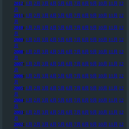
2012
:
1月
2月
3月
4月
5月
6月
7月
8月
9月
10月
11月
12
月
2011
:
1月
2月
3月
4月
5月
6月
7月
8月
9月
10月
11月
12
月
2010
:
1月
2月
3月
4月
5月
6月
7月
8月
9月
10月
11月
12
月
2009
:
1月
2月
3月
4月
5月
6月
7月
8月
9月
10月
11月
12
月
2008
:
1月
2月
3月
4月
5月
6月
7月
8月
9月
10月
11月
12
月
2007
:
1月
2月
3月
4月
5月
6月
7月
8月
9月
10月
11月
12
月
2006
:
1月
2月
3月
4月
5月
6月
7月
8月
9月
10月
11月
12
月
2005
:
1月
2月
3月
4月
5月
6月
7月
8月
9月
10月
11月
12
月
2004
:
1月
2月
3月
4月
5月
6月
7月
8月
9月
10月
11月
12
月
2003
:
1月
2月
3月
4月
5月
6月
7月
8月
9月
10月
11月
12
月
2002
:
1月
2月
3月
4月
5月
6月
7月
8月
9月
10月
11月
12