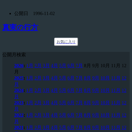
公開日 1996-11-02
真実の行方
お気に入り
公開月検索
2026
:
1月
2月
3月
4月
5月
6月
7月
8月
9月
10月
11月
12
月
2025
:
1月
2月
3月
4月
5月
6月
7月
8月
9月
10月
11月
12
月
2024
:
1月
2月
3月
4月
5月
6月
7月
8月
9月
10月
11月
12
月
2023
:
1月
2月
3月
4月
5月
6月
7月
8月
9月
10月
11月
12
月
2022
:
1月
2月
3月
4月
5月
6月
7月
8月
9月
10月
11月
12
月
2021
:
1月
2月
3月
4月
5月
6月
7月
8月
9月
10月
11月
12