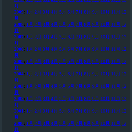
月
2009
:
1月
2月
3月
4月
5月
6月
7月
8月
9月
10月
11月
12
月
2008
:
1月
2月
3月
4月
5月
6月
7月
8月
9月
10月
11月
12
月
2007
:
1月
2月
3月
4月
5月
6月
7月
8月
9月
10月
11月
12
月
2006
:
1月
2月
3月
4月
5月
6月
7月
8月
9月
10月
11月
12
月
2005
:
1月
2月
3月
4月
5月
6月
7月
8月
9月
10月
11月
12
月
2004
:
1月
2月
3月
4月
5月
6月
7月
8月
9月
10月
11月
12
月
2003
:
1月
2月
3月
4月
5月
6月
7月
8月
9月
10月
11月
12
月
2002
:
1月
2月
3月
4月
5月
6月
7月
8月
9月
10月
11月
12
月
2001
:
1月
2月
3月
4月
5月
6月
7月
8月
9月
10月
11月
12
月
2000
:
1月
2月
3月
4月
5月
6月
7月
8月
9月
10月
11月
12
月