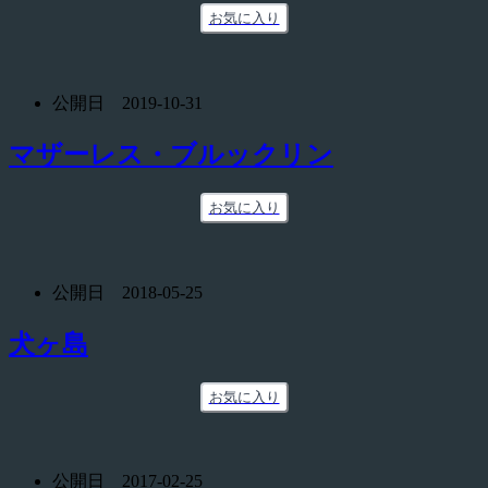
お気に入り
公開日 2019-10-31
マザーレス・ブルックリン
お気に入り
公開日 2018-05-25
犬ヶ島
お気に入り
公開日 2017-02-25