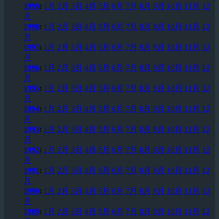
1999
:
1月
2月
3月
4月
5月
6月
7月
8月
9月
10月
11月
12
月
1998
:
1月
2月
3月
4月
5月
6月
7月
8月
9月
10月
11月
12
月
1997
:
1月
2月
3月
4月
5月
6月
7月
8月
9月
10月
11月
12
月
1996
:
1月
2月
3月
4月
5月
6月
7月
8月
9月
10月
11月
12
月
1995
:
1月
2月
3月
4月
5月
6月
7月
8月
9月
10月
11月
12
月
1994
:
1月
2月
3月
4月
5月
6月
7月
8月
9月
10月
11月
12
月
1993
:
1月
2月
3月
4月
5月
6月
7月
8月
9月
10月
11月
12
月
1992
:
1月
2月
3月
4月
5月
6月
7月
8月
9月
10月
11月
12
月
1991
:
1月
2月
3月
4月
5月
6月
7月
8月
9月
10月
11月
12
月
1990
:
1月
2月
3月
4月
5月
6月
7月
8月
9月
10月
11月
12
月
1989
:
1月
2月
3月
4月
5月
6月
7月
8月
9月
10月
11月
12