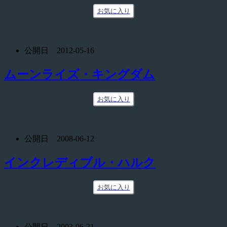
お気に入り
公開日 2012-05-16
ムーンライズ・キングダム
お気に入り
公開日 2008-06-12
インクレディブル・ハルク
お気に入り
公開日 2003-06-21