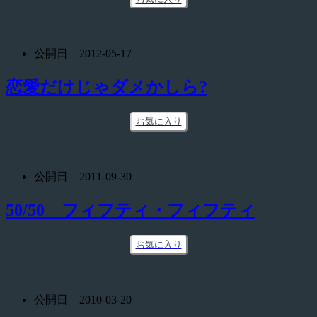
公開日 2012-05-17
恋愛だけじゃダメかしら?
お気に入り
公開日 2011-09-30
50/50 フィフティ・フィフティ
お気に入り
公開日 2010-03-20