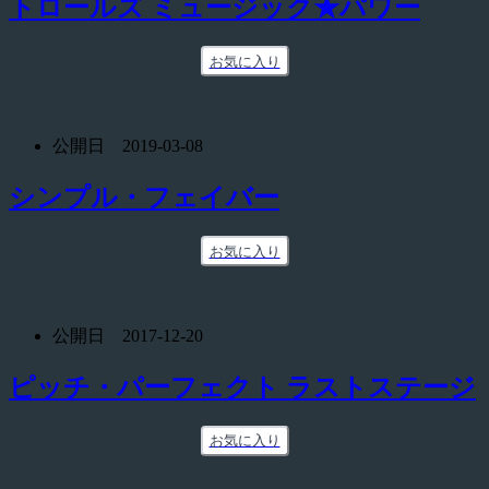
トロールズ ミュージック★パワー
お気に入り
公開日 2019-03-08
シンプル・フェイバー
お気に入り
公開日 2017-12-20
ピッチ・パーフェクト ラストステージ
お気に入り