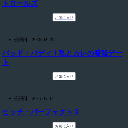
トロールズ
お気に入り
公開日 2016-02-29
バッド・バディ！私とカレの暗殺デー
ト
お気に入り
公開日 2015-05-07
ピッチ・パーフェクト２
お気に入り