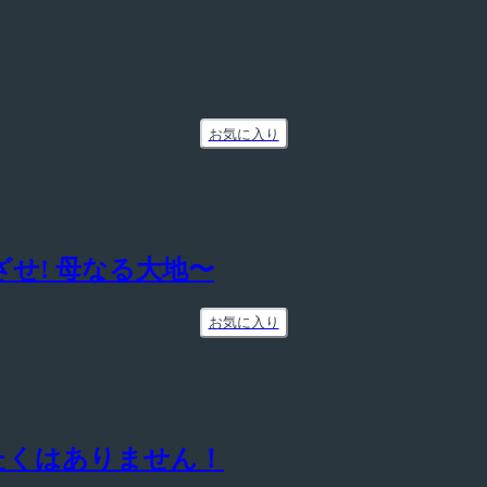
お気に入り
せ! 母なる大地〜
お気に入り
たくはありません！