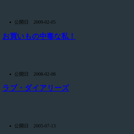
公開日 2009-02-05
お買いもの中毒な私！
公開日 2008-02-08
ラブ・ダイアリーズ
公開日 2005-07-13