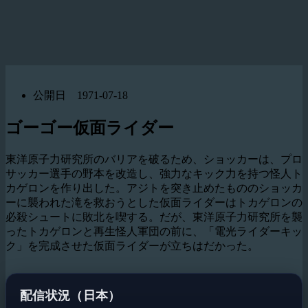
公開日 1971-07-18
ゴーゴー仮面ライダー
東洋原子力研究所のバリアを破るため、ショッカーは、プロ
サッカー選手の野本を改造し、強力なキック力を持つ怪人ト
カゲロンを作り出した。アジトを突き止めたもののショッカ
ーに襲われた滝を救おうとした仮面ライダーはトカゲロンの
必殺シュートに敗北を喫する。だが、東洋原子力研究所を襲
ったトカゲロンと再生怪人軍団の前に、「電光ライダーキッ
ク」を完成させた仮面ライダーが立ちはだかった。
配信状況（日本）