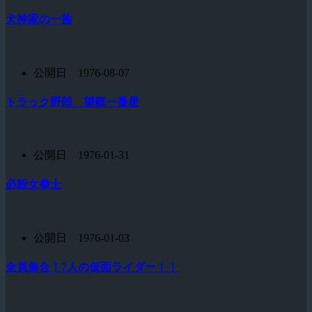
犬神家の一族
公開日 1976-08-07
トラック野郎 望郷一番星
公開日 1976-01-31
必殺女拳士
公開日 1976-01-03
全員集合！7人の仮面ライダー！！