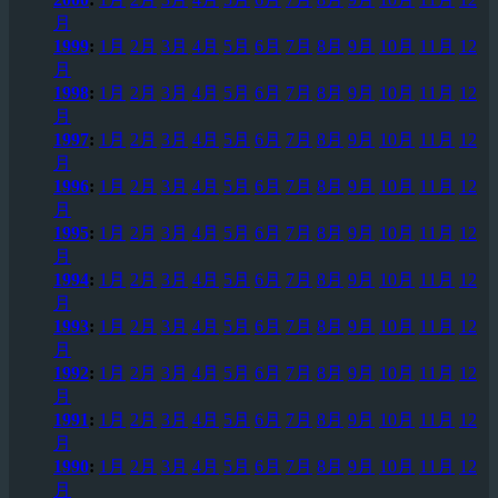
月
1999
:
1月
2月
3月
4月
5月
6月
7月
8月
9月
10月
11月
12
月
1998
:
1月
2月
3月
4月
5月
6月
7月
8月
9月
10月
11月
12
月
1997
:
1月
2月
3月
4月
5月
6月
7月
8月
9月
10月
11月
12
月
1996
:
1月
2月
3月
4月
5月
6月
7月
8月
9月
10月
11月
12
月
1995
:
1月
2月
3月
4月
5月
6月
7月
8月
9月
10月
11月
12
月
1994
:
1月
2月
3月
4月
5月
6月
7月
8月
9月
10月
11月
12
月
1993
:
1月
2月
3月
4月
5月
6月
7月
8月
9月
10月
11月
12
月
1992
:
1月
2月
3月
4月
5月
6月
7月
8月
9月
10月
11月
12
月
1991
:
1月
2月
3月
4月
5月
6月
7月
8月
9月
10月
11月
12
月
1990
:
1月
2月
3月
4月
5月
6月
7月
8月
9月
10月
11月
12
月