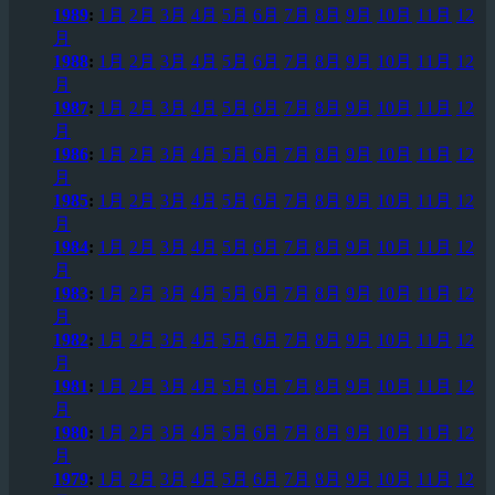
1989
:
1月
2月
3月
4月
5月
6月
7月
8月
9月
10月
11月
12
月
1988
:
1月
2月
3月
4月
5月
6月
7月
8月
9月
10月
11月
12
月
1987
:
1月
2月
3月
4月
5月
6月
7月
8月
9月
10月
11月
12
月
1986
:
1月
2月
3月
4月
5月
6月
7月
8月
9月
10月
11月
12
月
1985
:
1月
2月
3月
4月
5月
6月
7月
8月
9月
10月
11月
12
月
1984
:
1月
2月
3月
4月
5月
6月
7月
8月
9月
10月
11月
12
月
1983
:
1月
2月
3月
4月
5月
6月
7月
8月
9月
10月
11月
12
月
1982
:
1月
2月
3月
4月
5月
6月
7月
8月
9月
10月
11月
12
月
1981
:
1月
2月
3月
4月
5月
6月
7月
8月
9月
10月
11月
12
月
1980
:
1月
2月
3月
4月
5月
6月
7月
8月
9月
10月
11月
12
月
1979
:
1月
2月
3月
4月
5月
6月
7月
8月
9月
10月
11月
12