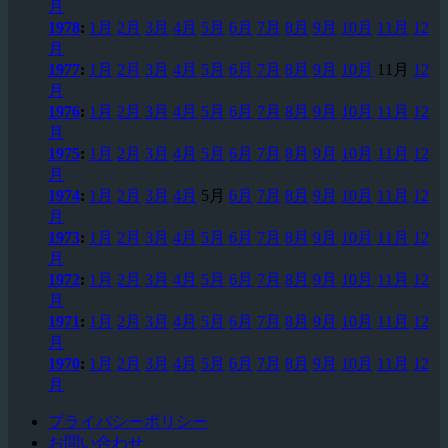
月
1978
:
1月
2月
3月
4月
5月
6月
7月
8月
9月
10月
11月
12
月
1977
:
1月
2月
3月
4月
5月
6月
7月
8月
9月
10月
11月
12
月
1976
:
1月
2月
3月
4月
5月
6月
7月
8月
9月
10月
11月
12
月
1975
:
1月
2月
3月
4月
5月
6月
7月
8月
9月
10月
11月
12
月
1974
:
1月
2月
3月
4月
5月
6月
7月
8月
9月
10月
11月
12
月
1973
:
1月
2月
3月
4月
5月
6月
7月
8月
9月
10月
11月
12
月
1972
:
1月
2月
3月
4月
5月
6月
7月
8月
9月
10月
11月
12
月
1971
:
1月
2月
3月
4月
5月
6月
7月
8月
9月
10月
11月
12
月
1970
:
1月
2月
3月
4月
5月
6月
7月
8月
9月
10月
11月
12
月
プライバシーポリシー
お問い合わせ