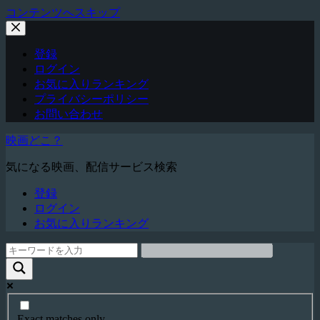
コンテンツへスキップ
登録
ログイン
お気に入りランキング
プライバシーポリシー
お問い合わせ
映画どこ？
気になる映画、配信サービス検索
登録
ログイン
お気に入りランキング
Exact matches only