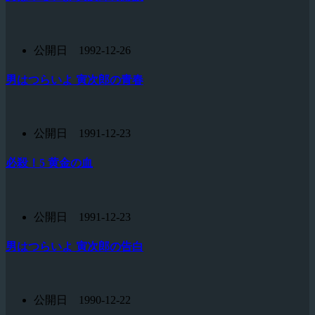
公開日 1992-12-26
男はつらいよ 寅次郎の青春
公開日 1991-12-23
必殺！5 黄金の血
公開日 1991-12-23
男はつらいよ 寅次郎の告白
公開日 1990-12-22