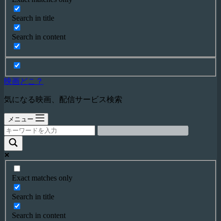
Search in title
Search in content
映画どこ？
気になる映画、配信サービス検索
メニュー
Exact matches only
Search in title
Search in content