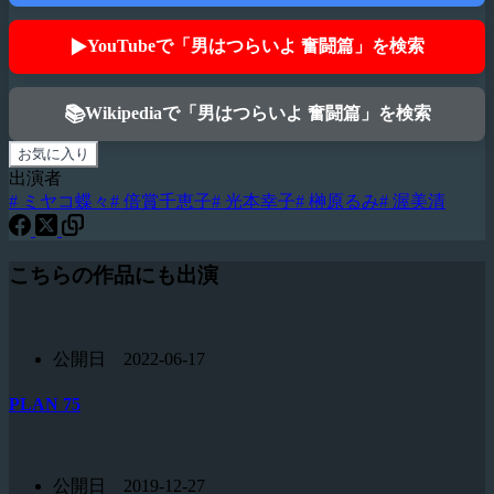
▶️
YouTubeで「男はつらいよ 奮闘篇」を検索
📚
Wikipediaで「男はつらいよ 奮闘篇」を検索
お気に入り
出演者
#
ミヤコ蝶々
#
倍賞千恵子
#
光本幸子
#
榊原るみ
#
渥美清
こちらの作品にも出演
公開日 2022-06-17
PLAN 75
公開日 2019-12-27