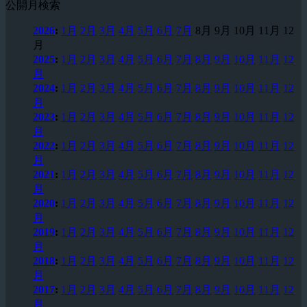
公開月検索
2026
:
1月
2月
3月
4月
5月
6月
7月
8月
9月
10月
11月
12
月
2025
:
1月
2月
3月
4月
5月
6月
7月
8月
9月
10月
11月
12
月
2024
:
1月
2月
3月
4月
5月
6月
7月
8月
9月
10月
11月
12
月
2023
:
1月
2月
3月
4月
5月
6月
7月
8月
9月
10月
11月
12
月
2022
:
1月
2月
3月
4月
5月
6月
7月
8月
9月
10月
11月
12
月
2021
:
1月
2月
3月
4月
5月
6月
7月
8月
9月
10月
11月
12
月
2020
:
1月
2月
3月
4月
5月
6月
7月
8月
9月
10月
11月
12
月
2019
:
1月
2月
3月
4月
5月
6月
7月
8月
9月
10月
11月
12
月
2018
:
1月
2月
3月
4月
5月
6月
7月
8月
9月
10月
11月
12
月
2017
:
1月
2月
3月
4月
5月
6月
7月
8月
9月
10月
11月
12
月