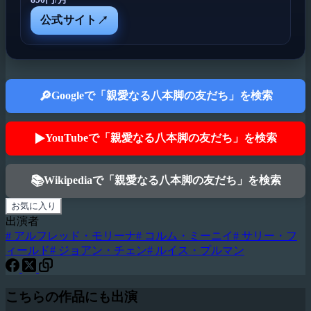
公式サイト
↗
🔎
Googleで「親愛なる八本脚の友だち」を検索
▶️
YouTubeで「親愛なる八本脚の友だち」を検索
📚
Wikipediaで「親愛なる八本脚の友だち」を検索
お気に入り
出演者
#
アルフレッド・モリーナ
#
コルム・ミーニイ
#
サリー・フ
ィールド
#
ジョアン・チェン
#
ルイス・プルマン
こちらの作品にも出演