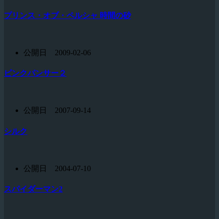
プリンス・オブ・ペルシャ 時間の砂
公開日 2009-02-06
ピンクパンサー２
公開日 2007-09-14
シルク
公開日 2004-07-10
スパイダーマン2